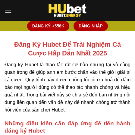
Skip
to
content
ĐĂNG KÝ +558K
ĐĂNG NHẬP
Đăng Ký Hubet Để Trải Nghiệm Cá
Cược Hấp Dẫn Nhất 2025
Đăng ký Hubet là thao tác rất cơ bản nhưng lại vô cùng
quan trọng để giúp anh em bước chân vào thế giới giải trí
cá cược. Quy trình này được chúng tôi tối ưu hoá để đảm
bảo mọi người dùng có thể thao tác nhanh chóng và hiệu
quả nhất. Trong bài viết này sẽ chia sẻ đến bạn những nội
dung liên quan đến vấn đề này để nhanh chóng trở thành
hội viên của sân chơi Hubet.
Những điều kiện cần đáp ứng để tiến hành
đăng ký Hubet