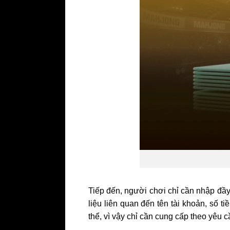
Tiếp đến, người chơi chỉ cần nhập đầy
liệu liên quan đến tên tài khoản, số 
thể, vì vậy chỉ cần cung cấp theo yêu 