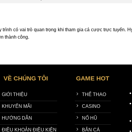
 trình có vai trò quan trọng khi tham gia cá cược trực tuyến. 
ện thành công.
VỀ CHÚNG TÔI
GAME HOT
GIỚI THIỆU
THỂ THAO
KHUYẾN MÃI
CASINO
HƯỚNG DẪN
NỔ HŨ
ĐIỀU KHOẢN ĐIỀU KIỆN
BẮN CÁ