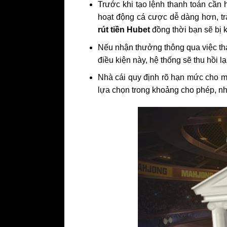
Trước khi tạo lệnh thanh toán cần 
hoạt động cá cược dễ dàng hơn, tr
rút tiền Hubet
đồng thời bạn sẽ bị 
Nếu nhận thưởng thông qua việc th
điều kiện này, hệ thống sẽ thu hồi
Nhà cái quy định rõ hạn mức cho mỗi
lựa chọn trong khoảng cho phép, nhỏ 