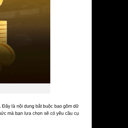
i. Đây là nội dung bắt buộc bao gồm dữ
 thức mà bạn lựa chọn sẽ có yêu cầu cụ