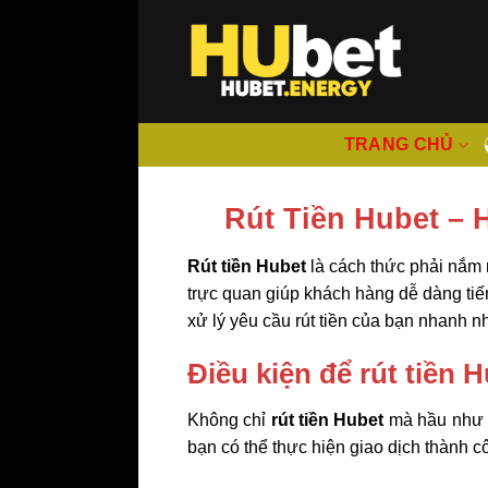
Skip
to
content
TRANG CHỦ
Rút Tiền Hubet –
Rút tiền Hubet
là cách thức phải nắm n
trực quan giúp khách hàng dễ dàng tiến 
xử lý yêu cầu rút tiền của bạn nhanh nh
Điều kiện để rút tiền 
Không chỉ
rút tiền Hubet
mà hầu như tấ
bạn có thể thực hiện giao dịch thành 