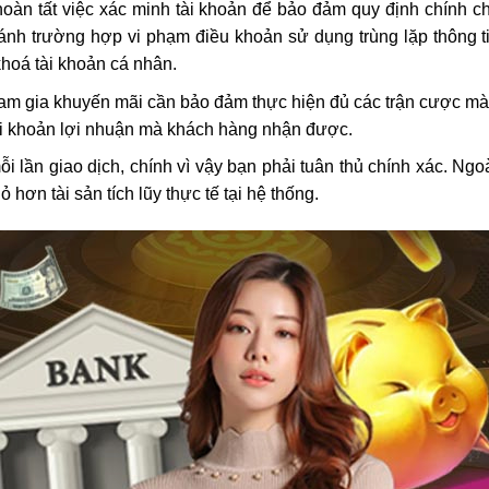
hoàn tất việc xác minh tài khoản để bảo đảm quy định chính c
ánh trường hợp vi phạm điều khoản sử dụng trùng lặp thông ti
khoá tài khoản cá nhân.
am gia khuyến mãi cần bảo đảm thực hiện đủ các trận cược m
 lại khoản lợi nhuận mà khách hàng nhận được.
 lần giao dịch, chính vì vậy bạn phải tuân thủ chính xác. Ngo
hơn tài sản tích lũy thực tế tại hệ thống.