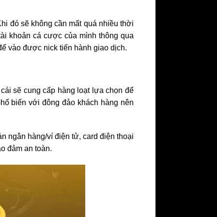
.
Khi đó sẽ không cần mất quá nhiều thời
 tài khoản cá cược của mình thông qua
để vào được nick tiến hành giao dịch.
à cái sẽ cung cấp hàng loạt lựa chọn để
phổ biến với đông đảo khách hàng nên
 ngân hàng/ví điện tử, card điện thoại
bảo đảm an toàn.