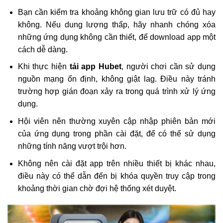
Bạn cần kiểm tra khoảng không gian lưu trữ có đủ hay
không. Nếu dung lượng thấp, hãy nhanh chóng xóa
những ứng dụng không cần thiết, để download app một
cách dễ dàng.
Khi thực hiện
tải app Hubet
, người chơi cần sử dụng
nguồn mạng ổn định, không giật lag. Điều này tránh
trường hợp gián đoạn xảy ra trong quá trình xử lý ứng
dụng.
Hội viên nên thường xuyên cập nhập phiên bản mới
của ứng dụng trong phần cài đặt, để có thể sử dụng
những tính năng vượt trội hơn.
Không nên cài đặt app trên nhiều thiết bị khác nhau,
điều này có thể dẫn đến bị khóa quyền truy cập trong
khoảng thời gian chờ đợi hệ thống xét duyệt.