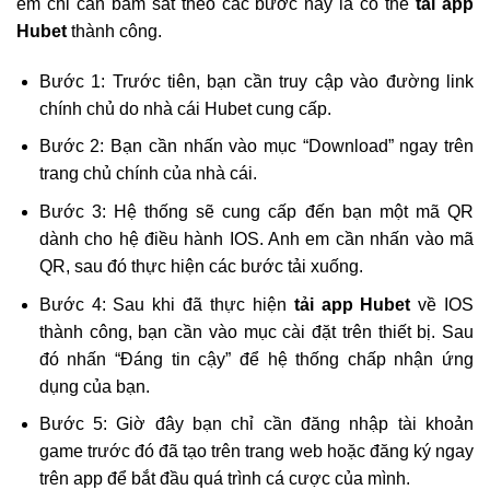
em chỉ cần bám sát theo các bước này là có thể
tải app
Hubet
thành công.
Bước 1: Trước tiên, bạn cần truy cập vào đường link
chính chủ do nhà cái Hubet cung cấp.
Bước 2: Bạn cần nhấn vào mục “Download” ngay trên
trang chủ chính của nhà cái.
Bước 3: Hệ thống sẽ cung cấp đến bạn một mã QR
dành cho hệ điều hành IOS. Anh em cần nhấn vào mã
QR, sau đó thực hiện các bước tải xuống.
Bước 4: Sau khi đã thực hiện
tải app Hubet
về IOS
thành công, bạn cần vào mục cài đặt trên thiết bị. Sau
đó nhấn “Đáng tin cậy” để hệ thống chấp nhận ứng
dụng của bạn.
Bước 5: Giờ đây bạn chỉ cần đăng nhập tài khoản
game trước đó đã tạo trên trang web hoặc đăng ký ngay
trên app để bắt đầu quá trình cá cược của mình.