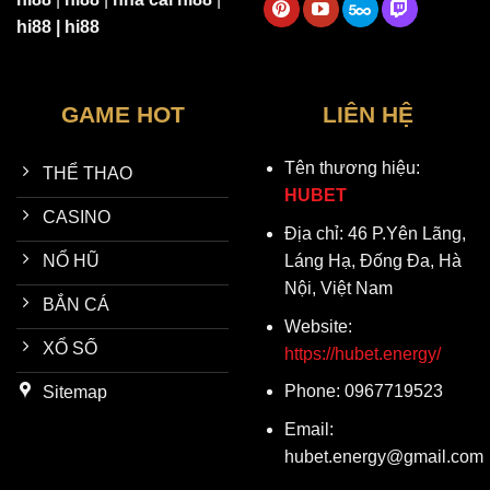
hi88
|
hi88
GAME HOT
LIÊN HỆ
Tên thương hiệu:
THỂ THAO
HUBET
CASINO
Địa chỉ:
46 P.Yên Lãng,
Láng Hạ, Đống Đa, Hà
NỔ HŨ
Nội, Việt Nam
BẮN CÁ
Website:
XỔ SỐ
https://hubet.energy/
Phone:
0967719523
Sitemap
Email:
hubet.energy@gmail.com