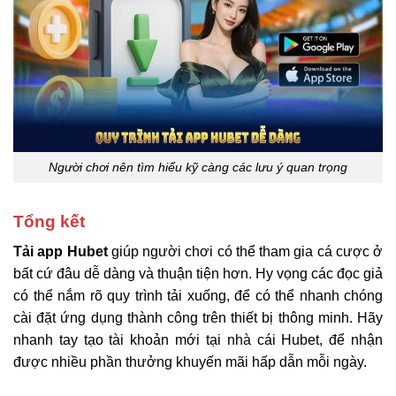
Người chơi nên tìm hiểu kỹ càng các lưu ý quan trọng
Tổng kết
Tải app Hubet
giúp người chơi có thể tham gia cá cược ở
bất cứ đâu dễ dàng và thuận tiện hơn. Hy vọng các đọc giả
có thể nắm rõ quy trình tải xuống, để có thể nhanh chóng
cài đặt ứng dụng thành công trên thiết bị thông minh. Hãy
nhanh tay tạo tài khoản mới tại nhà cái Hubet, để nhận
được nhiều phần thưởng khuyến mãi hấp dẫn mỗi ngày.