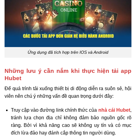
Ứng dụng đã tích hợp trên IOS và Android
Những lưu ý cần nắm khi thực hiện tải app
Hubet
Để quá trình tải xuống thiết bị di động diễn ra suôn sẻ, hội
viên nên chú ý những vấn đề quan trọng dưới đây:
Truy cập vào đường link chính thức của
nhà cái Hubet
,
tránh lựa chọn địa chỉ không đảm bảo nguồn gốc rõ
ràng. Bởi vì khả năng cao sẽ không uy tín và có mục
đích lừa đảo hay đánh cắp thông tin người dùng.