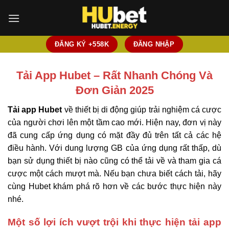
Skip
to
content
ĐĂNG KÝ +558K
ĐĂNG NHẬP
Tải App Hubet – Rất Nhanh Chóng Và
Đơn Giản 2025
Tải app Hubet
về thiết bị di động giúp trải nghiệm cá cược
của người chơi lên một tầm cao mới. Hiện nay, đơn vị này
đã cung cấp ứng dụng có mặt đầy đủ trên tất cả các hệ
điều hành. Với dung lượng GB của ứng dụng rất thấp, dù
bạn sử dụng thiết bị nào cũng có thể tải về và tham gia cá
cược một cách mượt mà. Nếu bạn chưa biết cách tải, hãy
cùng Hubet khám phá rõ hơn về các bước thực hiện này
nhé.
Một số lợi ích vượt trội khi thực hiện tải app