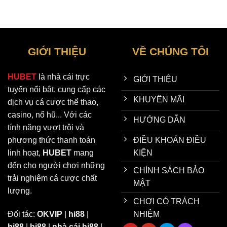
GIỚI THIỆU
VỀ CHÚNG TÔI
HUBET
là nhà cái trực
GIỚI THIỆU
tuyến nổi bật, cung cấp các
KHUYẾN MÃI
dịch vụ cá cược thể thao,
casino, nổ hũ... Với các
HƯỚNG DẪN
tính năng vượt trội và
ĐIỀU KHOẢN ĐIỀU
phương thức thanh toán
KIỆN
linh hoạt,
HUBET
mang
đến cho người chơi những
CHÍNH SÁCH BẢO
trải nghiệm cá cược chất
MẬT
lượng.
CHƠI CÓ TRÁCH
Đối tác:
OKVIP
|
hi88
|
NHIỆM
hi88
|
hi88
|
nhà cái hi88
|