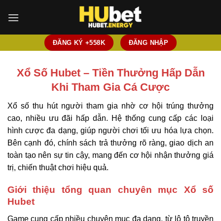
Skip
to
content
ĐĂNG KÝ +558K
ĐĂNG NHẬP
Xổ Số Hubet – Tiền Thưởng Hấp Dẫn
Khi Tham Gia Cá Cược
Xổ số thu hút người tham gia nhờ cơ hội trúng thưởng
cao, nhiều ưu đãi hấp dẫn. Hệ thống cung cấp các loại
hình cược đa dạng, giúp người chơi tối ưu hóa lựa chọn.
Bên cạnh đó, chính sách trả thưởng rõ ràng, giao dịch an
toàn tạo nên sự tin cậy, mang đến cơ hội nhận thưởng giá
trị, chiến thuật chơi hiệu quả.
Giới thiệu tổng quan chuyên mục Xổ số
Hubet
Game cung cấp nhiều chuyên mục đa dạng, từ lô tô truyền