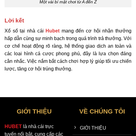
Một vài bí mật chơi từ A đến Z
Lời kết
Xổ số tại nhà cái
Hubet
mang đến cơ hội nhận thưởng
hấp dẫn cùng sự minh bạch trong quá trình trả thưởng. Với
cơ chế hoạt động rõ ràng, hệ thống giao dịch an toàn và
các loại hình cá cược phong phú, đây là lựa chọn đáng
cân nhắc. Việc nắm bắt cách chơi hợp lý giúp tối ưu chiến
lược, tăng cơ hội trúng thưởng.
GIỚI THIỆU
VỀ CHÚNG TÔI
HUBET
là nhà cái trực
GIỚI THIỆU
tuyến nổi bật, cung cấp các