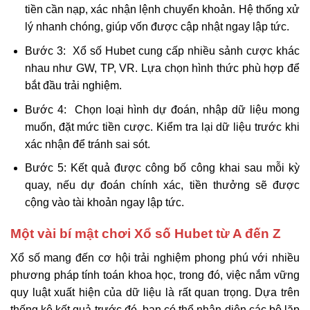
tiền cần nạp, xác nhận lệnh chuyển khoản. Hệ thống xử
lý nhanh chóng, giúp vốn được cập nhật ngay lập tức.
Bước 3: Xổ số Hubet cung cấp nhiều sảnh cược khác
nhau như GW, TP, VR. Lựa chọn hình thức phù hợp để
bắt đầu trải nghiệm.
Bước 4: Chọn loại hình dự đoán, nhập dữ liệu mong
muốn, đặt mức tiền cược. Kiểm tra lại dữ liệu trước khi
xác nhận để tránh sai sót.
Bước 5: Kết quả được công bố công khai sau mỗi kỳ
quay, nếu dự đoán chính xác, tiền thưởng sẽ được
cộng vào tài khoản ngay lập tức.
Một vài bí mật chơi Xổ số Hubet từ A đến Z
Xổ số mang đến cơ hội trải nghiệm phong phú với nhiều
phương pháp tính toán khoa học, trong đó, việc nắm vững
quy luật xuất hiện của dữ liệu là rất quan trọng. Dựa trên
thống kê kết quả trước đó, bạn có thể nhận diện các bộ lặp