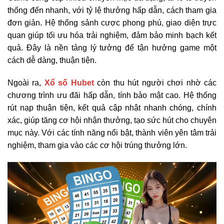
thống đến nhanh, với tỷ lệ thưởng hấp dẫn, cách tham gia
đơn giản. Hệ thống sảnh cược phong phú, giao diện trực
quan giúp tối ưu hóa trải nghiệm, đảm bảo minh bạch kết
quả. Đây là nền tảng lý tưởng để tận hưởng game một
cách dễ dàng, thuận tiện.
Ngoài ra,
Xổ số Hubet
còn thu hút người chơi nhờ các
chương trình ưu đãi hấp dẫn, tính bảo mật cao. Hệ thống
rút nạp thuận tiện, kết quả cập nhật nhanh chóng, chính
xác, giúp tăng cơ hội nhận thưởng, tạo sức hút cho chuyên
mục này. Với các tính năng nổi bật, thành viên yên tâm trải
nghiệm, tham gia vào các cơ hội trúng thưởng lớn.